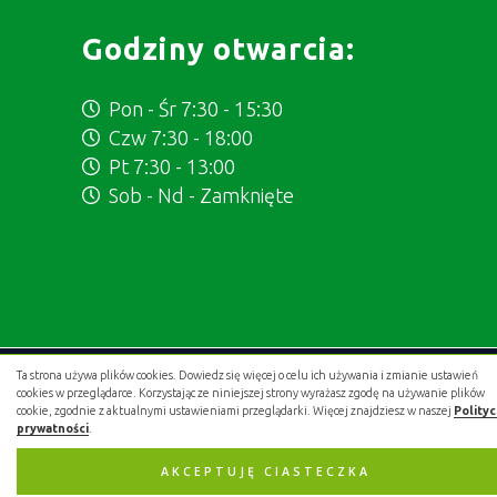
Godziny otwarcia:
Pon - Śr 7:30 - 15:30
Czw 7:30 - 18:00
Pt 7:30 - 13:00
Sob - Nd - Zamknięte
Ta strona używa plików cookies. Dowiedz się więcej o celu ich używania i zmianie ustawień
Projekt i wykonanie:
.gold studio digital
cookies w przeglądarce. Korzystając ze niniejszej strony wyrażasz zgodę na używanie plików
cookie, zgodnie z aktualnymi ustawieniami przeglądarki. Więcej znajdziesz w naszej
Polity
prywatności
.
AKCEPTUJĘ CIASTECZKA