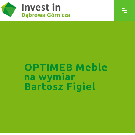
OPTIMEB Meble
na wymiar
Bartosz Figiel