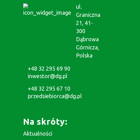
ul.
Graniczna
21, 41-
300
Dąbrowa
Górnicza,
Polska
+48 32 295 69 90
inwestor@dg.pl
+48 32 295 67 10
przedsiebiorca@dg.pl
Na skróty:
Aktualności