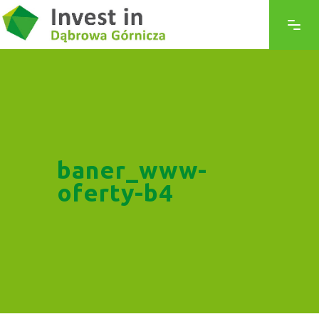
baner_www-
oferty-b4