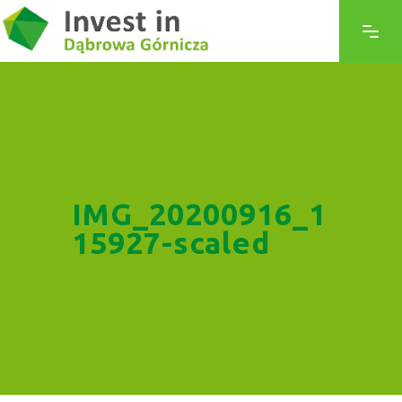
IMG_20200916_1
15927-scaled