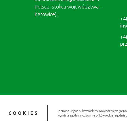
Polsce, stolica województwa –
Katowice).
+4
in
+4
pr
Ta strona używa plików cookies. Dowiedz się więcej o 
COOKIES
wyrażasz zgodę na używanie plików cookie, zgodnie 