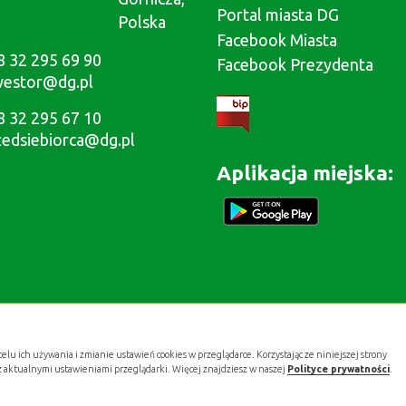
Portal miasta DG
Polska
Facebook Miasta
8 32 295 69 90
Facebook Prezydenta
westor@dg.pl
8 32 295 67 10
zedsiebiorca@dg.pl
Aplikacja miejska:
celu ich używania i zmianie ustawień cookies w przeglądarce. Korzystając ze niniejszej strony
z aktualnymi ustawieniami przeglądarki. Więcej znajdziesz w naszej
Polityce prywatności
.
Projekt i wykonanie:
.gold studio digital