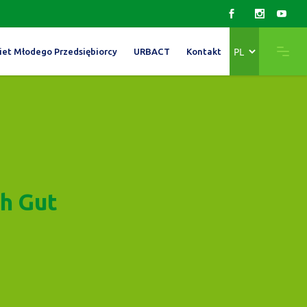
Wybierz
iet Młodego Przedsiębiorcy
URBACT
Kontakt
język
h Gut