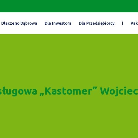
Dlaczego Dąbrowa
Dla Inwestora
Dla Przedsiębiorcy
|
Pak
sługowa „Kastomer” Wojciec