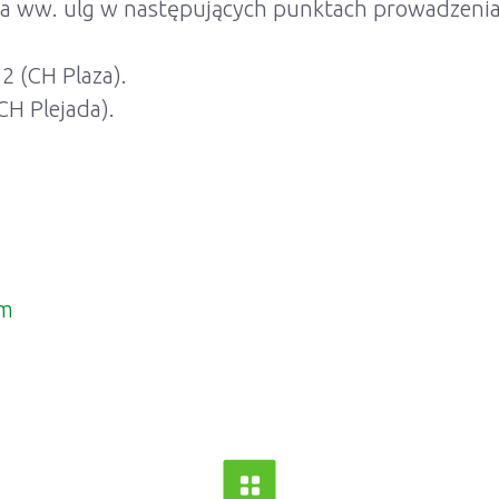
nia ww. ulg w następujących punktach prowadzeni
2 (CH Plaza).
CH Plejada).
om