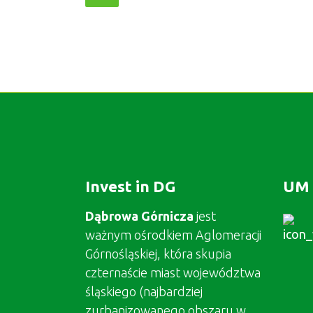
Invest in DG
UM 
Dąbrowa Górnicza
jest
ważnym ośrodkiem Aglomeracji
Górnośląskiej, która skupia
czternaście miast województwa
śląskiego (najbardziej
zurbanizowanego obszaru w