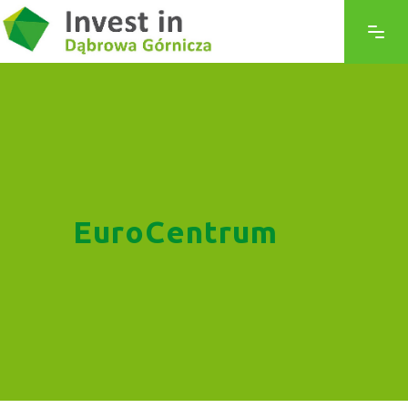
EuroCentrum