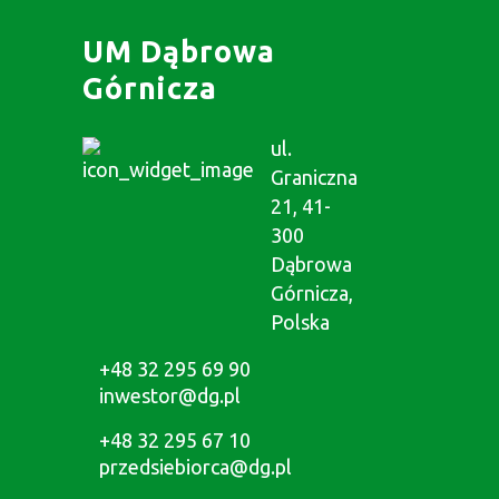
UM Dąbrowa
Górnicza
ul.
Graniczna
21, 41-
300
Dąbrowa
Górnicza,
Polska
+48 32 295 69 90
inwestor@dg.pl
+48 32 295 67 10
przedsiebiorca@dg.pl