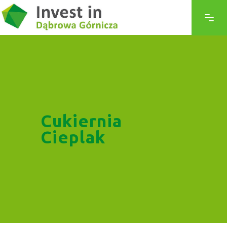
Cukiernia
Cieplak