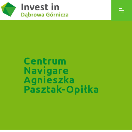
Centrum
Navigare
Agnieszka
Pasztak-Opiłka