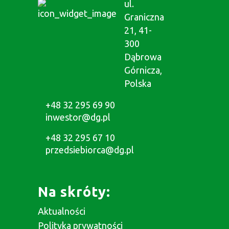
ul.
Graniczna
21, 41-
300
Dąbrowa
Górnicza,
Polska
+48 32 295 69 90
inwestor@dg.pl
+48 32 295 67 10
przedsiebiorca@dg.pl
Na skróty:
Aktualności
Polityka prywatności