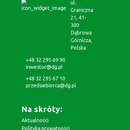
ul.
Graniczna
21, 41-
300
Dąbrowa
Górnicza,
Polska
+48 32 295 69 90
inwestor@dg.pl
+48 32 295 67 10
przedsiebiorca@dg.pl
Na skróty:
Aktualności
Polityka prywatności