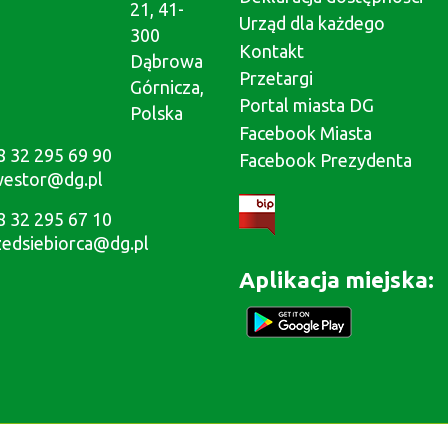
21, 41-
Urząd dla każdego
300
Kontakt
Dąbrowa
Przetargi
Górnicza,
Portal miasta DG
Polska
Facebook Miasta
8 32 295 69 90
Facebook Prezydenta
westor@dg.pl
8 32 295 67 10
zedsiebiorca@dg.pl
Aplikacja miejska: