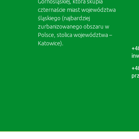
Górnośląskiej, która skupia
czternaście miast województwa
śląskiego (najbardziej
zurbanizowanego obszaru w
Polsce, stolica województwa –
Katowice).
+4
in
+4
pr