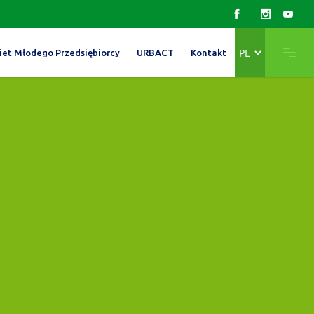
Wybierz
iet Młodego Przedsiębiorcy
URBACT
Kontakt
język