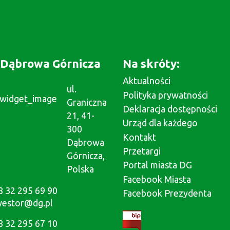
Dąbrowa Górnicza
Na skróty:
Aktualności
ul.
Polityka prywatności
Graniczna
Deklaracja dostępności
21, 41-
Urząd dla każdego
300
Kontakt
Dąbrowa
Przetargi
Górnicza,
Portal miasta DG
Polska
Facebook Miasta
8 32 295 69 90
Facebook Prezydenta
westor@dg.pl
8 32 295 67 10