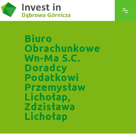
Biuro
Obrachunkowe
Wn-Ma S.C.
Doradcy
Podatkowi
Przemysław
Lichołap,
Zdzisława
Lichołap