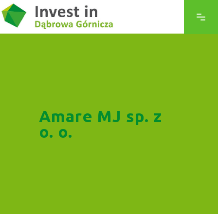
Amare MJ sp. z
o. o.