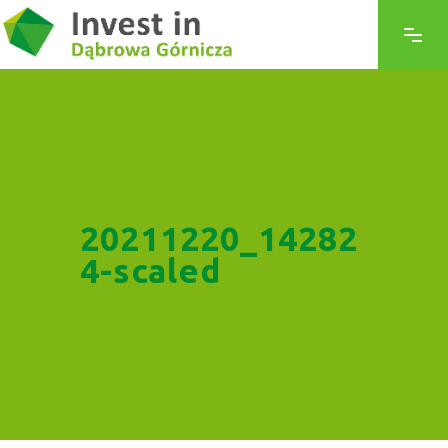
20211220_14282
4-scaled