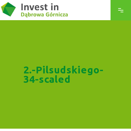
2.-Pilsudskiego-
34-scaled