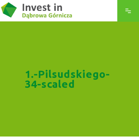
1.-Pilsudskiego-
34-scaled