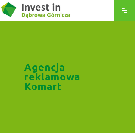
Agencja
reklamowa
Komart