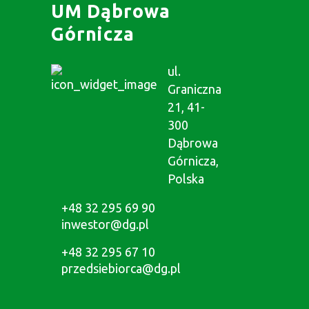
UM Dąbrowa
Górnicza
ul.
Graniczna
21, 41-
300
Dąbrowa
Górnicza,
Polska
+48 32 295 69 90
inwestor@dg.pl
+48 32 295 67 10
przedsiebiorca@dg.pl