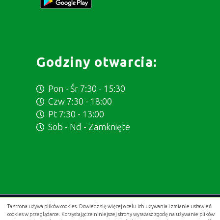
Godziny otwarcia:
Pon - Śr 7:30 - 15:30
Czw 7:30 - 18:00
Pt 7:30 - 13:00
Sob - Nd - Zamknięte
Ta strona używa plików cookies. Dowiedz się więcej o celu ich używania i zmianie ustawień
Projekt i wykonanie:
.gold studio digital
cookies w przeglądarce. Korzystając ze niniejszej strony wyrażasz zgodę na używanie plików