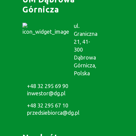
Górnicza
ul.
Graniczna
21, 41-
300
Dąbrowa
Górnicza,
Polska
+48 32 295 69 90
inwestor@dg.pl
+48 32 295 67 10
przedsiebiorca@dg.pl