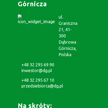
Górnicza
ul.
Graniczna
21, 41-
300
Dąbrowa
Górnicza,
Polska
+48 32 295 69 90
inwestor@dg.pl
+48 32 295 67 10
przedsiebiorca@dg.pl
Na skróty: