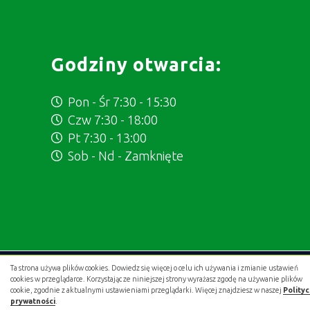
Godziny otwarcia:
Pon - Śr 7:30 - 15:30
Czw 7:30 - 18:00
Pt 7:30 - 13:00
Sob - Nd - Zamknięte
Ta strona używa plików cookies. Dowiedz się więcej o celu ich używania i zmianie ustawień
Projekt i wykonanie:
.gold studio digital
cookies w przeglądarce. Korzystając ze niniejszej strony wyrażasz zgodę na używanie plików
cookie, zgodnie z aktualnymi ustawieniami przeglądarki. Więcej znajdziesz w naszej
Polity
prywatności
.