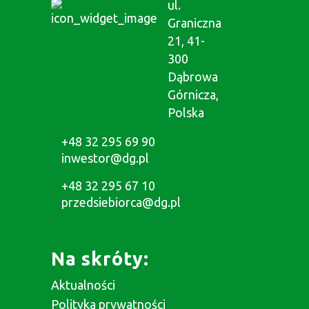
ul.
Graniczna
21, 41-
300
Dąbrowa
Górnicza,
Polska
+48 32 295 69 90
inwestor@dg.pl
+48 32 295 67 10
przedsiebiorca@dg.pl
Na skróty:
Aktualności
Polityka prywatności