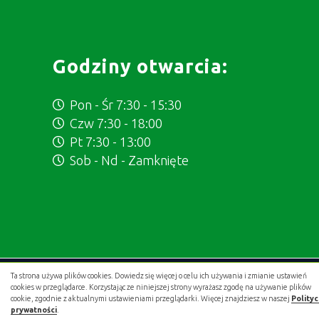
Godziny otwarcia:
Pon - Śr 7:30 - 15:30
Czw 7:30 - 18:00
Pt 7:30 - 13:00
Sob - Nd - Zamknięte
Ta strona używa plików cookies. Dowiedz się więcej o celu ich używania i zmianie ustawień
Projekt i wykonanie:
.gold studio digital
cookies w przeglądarce. Korzystając ze niniejszej strony wyrażasz zgodę na używanie plików
cookie, zgodnie z aktualnymi ustawieniami przeglądarki. Więcej znajdziesz w naszej
Polity
prywatności
.