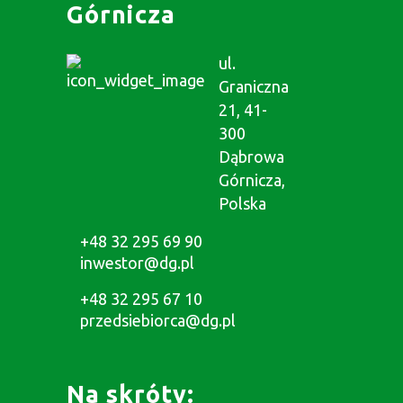
Górnicza
ul.
Graniczna
21, 41-
300
Dąbrowa
Górnicza,
Polska
+48 32 295 69 90
inwestor@dg.pl
+48 32 295 67 10
przedsiebiorca@dg.pl
Na skróty: