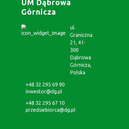
UM Dąbrowa
Górnicza
ul.
Graniczna
21, 41-
300
Dąbrowa
Górnicza,
Polska
+48 32 295 69 90
inwestor@dg.pl
+48 32 295 67 10
przedsiebiorca@dg.pl