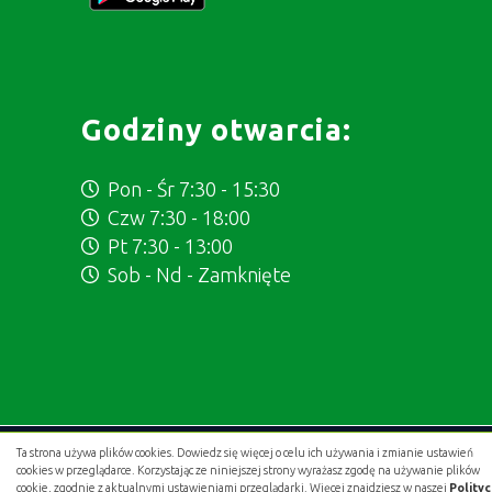
Godziny otwarcia:
Pon - Śr 7:30 - 15:30
Czw 7:30 - 18:00
Pt 7:30 - 13:00
Sob - Nd - Zamknięte
Ta strona używa plików cookies. Dowiedz się więcej o celu ich używania i zmianie ustawień
Projekt i wykonanie:
.gold studio digital
cookies w przeglądarce. Korzystając ze niniejszej strony wyrażasz zgodę na używanie plików
cookie, zgodnie z aktualnymi ustawieniami przeglądarki. Więcej znajdziesz w naszej
Polity