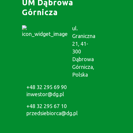
UM Dąbrowa
Górnicza
ul.
Graniczna
21, 41-
300
Dąbrowa
Górnicza,
Polska
+48 32 295 69 90
inwestor@dg.pl
+48 32 295 67 10
przedsiebiorca@dg.pl