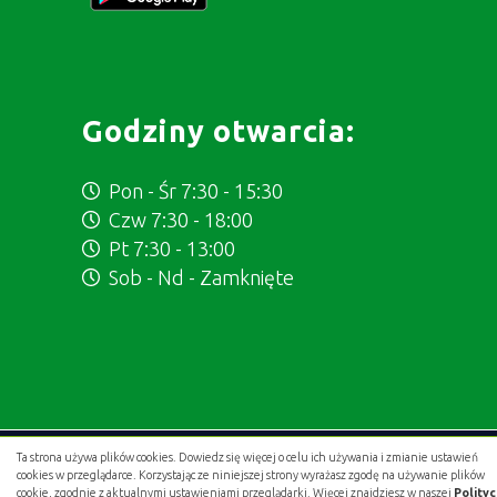
Godziny otwarcia:
Pon - Śr 7:30 - 15:30
Czw 7:30 - 18:00
Pt 7:30 - 13:00
Sob - Nd - Zamknięte
Ta strona używa plików cookies. Dowiedz się więcej o celu ich używania i zmianie ustawień
Projekt i wykonanie:
.gold studio digital
cookies w przeglądarce. Korzystając ze niniejszej strony wyrażasz zgodę na używanie plików
cookie, zgodnie z aktualnymi ustawieniami przeglądarki. Więcej znajdziesz w naszej
Polity