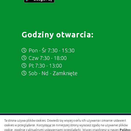
Godziny otwarcia:
Pon - Śr 7:30 - 15:30
Czw 7:30 - 18:00
Pt 7:30 - 13:00
Sob - Nd - Zamknięte
Ta strona używa plików cookies. Dowiedz się więcej o celu ich używania i zmianie ustawień
Projekt i wykonanie:
.gold studio digital
cookies w przeglądarce. Korzystając ze niniejszej strony wyrażasz zgodę na używanie plików
cookie, zgodnie z aktualnymi ustawieniami przeglądarki. Więcej znajdziesz w naszej
Polity