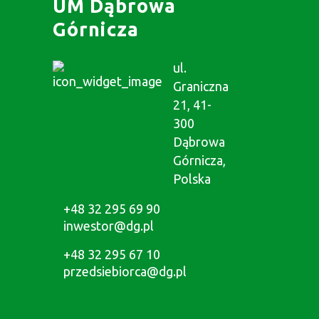
UM Dąbrowa
Górnicza
ul.
Graniczna
21, 41-
300
Dąbrowa
Górnicza,
Polska
+48 32 295 69 90
inwestor@dg.pl
+48 32 295 67 10
przedsiebiorca@dg.pl