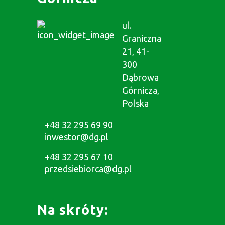
ul.
Graniczna
21, 41-
300
Dąbrowa
Górnicza,
Polska
+48 32 295 69 90
inwestor@dg.pl
+48 32 295 67 10
przedsiebiorca@dg.pl
Na skróty: