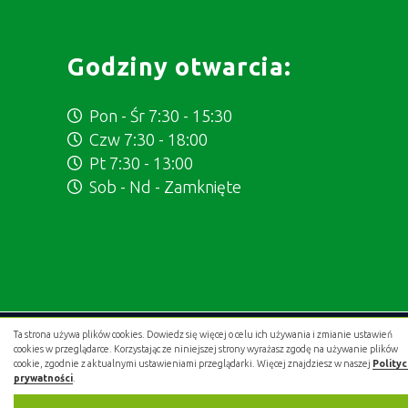
Godziny otwarcia:
Pon - Śr 7:30 - 15:30
Czw 7:30 - 18:00
Pt 7:30 - 13:00
Sob - Nd - Zamknięte
Ta strona używa plików cookies. Dowiedz się więcej o celu ich używania i zmianie ustawień
Projekt i wykonanie:
.gold studio digital
cookies w przeglądarce. Korzystając ze niniejszej strony wyrażasz zgodę na używanie plików
cookie, zgodnie z aktualnymi ustawieniami przeglądarki. Więcej znajdziesz w naszej
Polity
prywatności
.