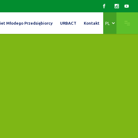
Wybierz
iet Młodego Przedsiębiorcy
URBACT
Kontakt
język