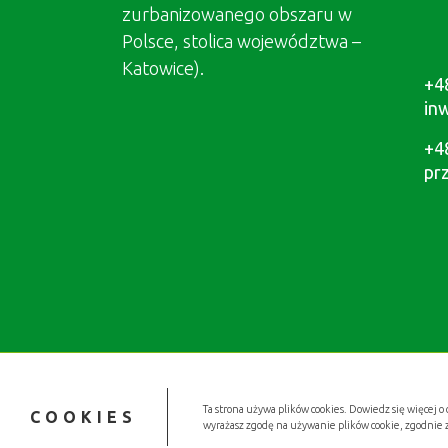
zurbanizowanego obszaru w
Polsce, stolica województwa –
Katowice).
+4
in
+4
pr
Ta strona używa plików cookies. Dowiedz się więcej o 
COOKIES
wyrażasz zgodę na używanie plików cookie, zgodnie 