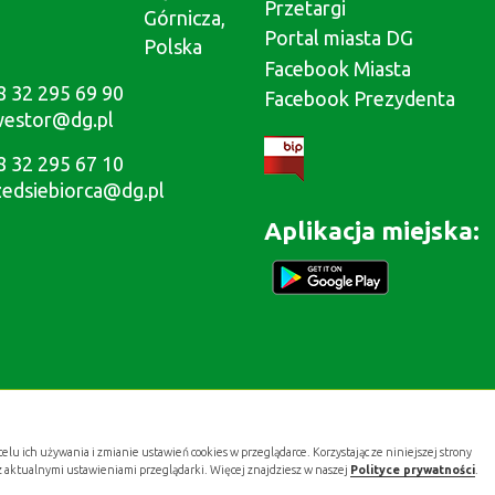
Przetargi
Górnicza,
Portal miasta DG
Polska
Facebook Miasta
8 32 295 69 90
Facebook Prezydenta
westor@dg.pl
8 32 295 67 10
zedsiebiorca@dg.pl
Aplikacja miejska:
celu ich używania i zmianie ustawień cookies w przeglądarce. Korzystając ze niniejszej strony
z aktualnymi ustawieniami przeglądarki. Więcej znajdziesz w naszej
Polityce prywatności
.
Projekt i wykonanie:
.gold studio digital