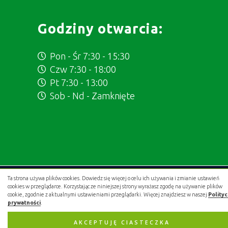
Godziny otwarcia:
Pon - Śr 7:30 - 15:30
Czw 7:30 - 18:00
Pt 7:30 - 13:00
Sob - Nd - Zamknięte
Ta strona używa plików cookies. Dowiedz się więcej o celu ich używania i zmianie ustawień
Projekt i wykonanie:
.gold studio digital
cookies w przeglądarce. Korzystając ze niniejszej strony wyrażasz zgodę na używanie plików
cookie, zgodnie z aktualnymi ustawieniami przeglądarki. Więcej znajdziesz w naszej
Polity
prywatności
.
AKCEPTUJĘ CIASTECZKA