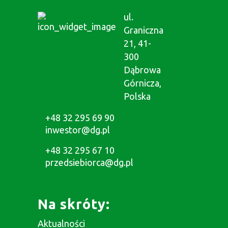
ul.
Graniczna
21, 41-
300
Dąbrowa
Górnicza,
Polska
+48 32 295 69 90
inwestor@dg.pl
+48 32 295 67 10
przedsiebiorca@dg.pl
Na skróty:
Aktualności