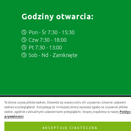
Godziny otwarcia:
Pon - Śr 7:30 - 15:30
Czw 7:30 - 18:00
Pt 7:30 - 13:00
Sob - Nd - Zamknięte
Ta strona używa plików cookies. Dowiedz się więcej o celu ich używania i zmianie ustawień
Projekt i wykonanie:
.gold studio digital
cookies w przeglądarce. Korzystając ze niniejszej strony wyrażasz zgodę na używanie plików
cookie, zgodnie z aktualnymi ustawieniami przeglądarki. Więcej znajdziesz w naszej
Polity
prywatności
.
AKCEPTUJĘ CIASTECZKA