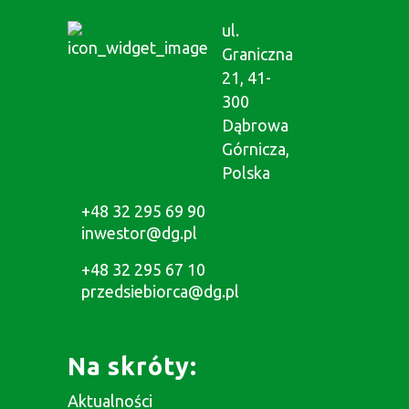
ul.
Graniczna
21, 41-
300
Dąbrowa
Górnicza,
Polska
+48 32 295 69 90
inwestor@dg.pl
+48 32 295 67 10
przedsiebiorca@dg.pl
Na skróty:
Aktualności