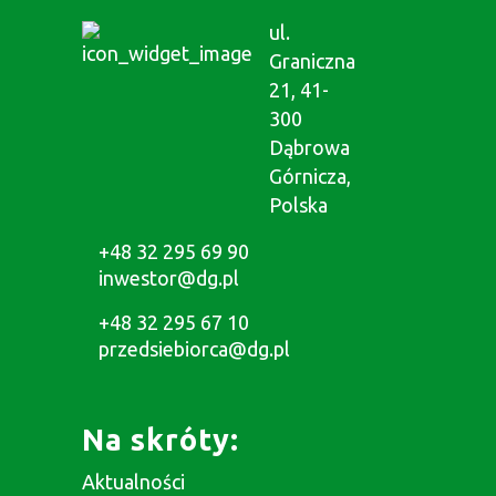
ul.
Graniczna
21, 41-
300
Dąbrowa
Górnicza,
Polska
+48 32 295 69 90
inwestor@dg.pl
+48 32 295 67 10
przedsiebiorca@dg.pl
Na skróty:
Aktualności