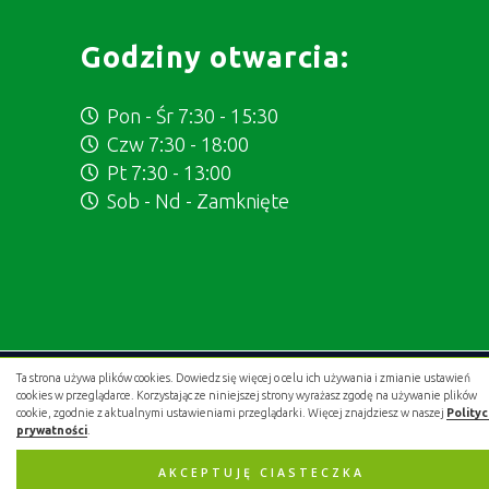
Godziny otwarcia:
Pon - Śr 7:30 - 15:30
Czw 7:30 - 18:00
Pt 7:30 - 13:00
Sob - Nd - Zamknięte
Ta strona używa plików cookies. Dowiedz się więcej o celu ich używania i zmianie ustawień
Projekt i wykonanie:
.gold studio digital
cookies w przeglądarce. Korzystając ze niniejszej strony wyrażasz zgodę na używanie plików
cookie, zgodnie z aktualnymi ustawieniami przeglądarki. Więcej znajdziesz w naszej
Polity
prywatności
.
AKCEPTUJĘ CIASTECZKA