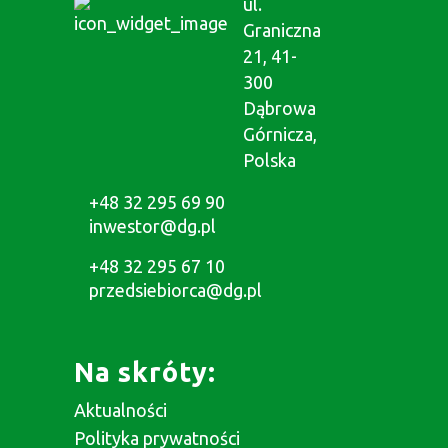
ul.
Graniczna
21, 41-
300
Dąbrowa
Górnicza,
Polska
+48 32 295 69 90
inwestor@dg.pl
+48 32 295 67 10
przedsiebiorca@dg.pl
Na skróty:
Aktualności
Polityka prywatności