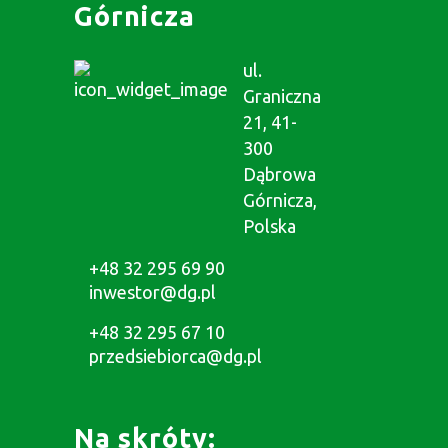
Górnicza
ul.
Graniczna
21, 41-
300
Dąbrowa
Górnicza,
Polska
+48 32 295 69 90
inwestor@dg.pl
+48 32 295 67 10
przedsiebiorca@dg.pl
Na skróty: