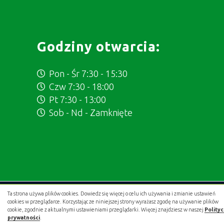
Godziny otwarcia:
Pon - Śr 7:30 - 15:30
Czw 7:30 - 18:00
Pt 7:30 - 13:00
Sob - Nd - Zamknięte
Ta strona używa plików cookies. Dowiedz się więcej o celu ich używania i zmianie ustawień
Projekt i wykonanie:
.gold studio digital
cookies w przeglądarce. Korzystając ze niniejszej strony wyrażasz zgodę na używanie plików
cookie, zgodnie z aktualnymi ustawieniami przeglądarki. Więcej znajdziesz w naszej
Polity
prywatności
.