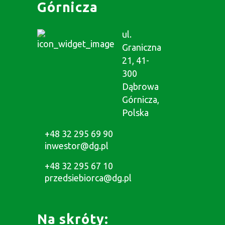
Górnicza
ul.
Graniczna
21, 41-
300
Dąbrowa
Górnicza,
Polska
+48 32 295 69 90
inwestor@dg.pl
+48 32 295 67 10
przedsiebiorca@dg.pl
Na skróty: