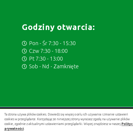
Godziny otwarcia:
Pon - Śr 7:30 - 15:30
Czw 7:30 - 18:00
Pt 7:30 - 13:00
Sob - Nd - Zamknięte
Ta strona używa plików cookies. Dowiedz się więcej o celu ich używania i zmianie ustawień
Projekt i wykonanie:
.gold studio digital
cookies w przeglądarce. Korzystając ze niniejszej strony wyrażasz zgodę na używanie plików
cookie, zgodnie z aktualnymi ustawieniami przeglądarki. Więcej znajdziesz w naszej
Polity
prywatności
.