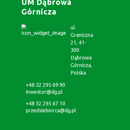
UM Dąbrowa
Górnicza
ul.
Graniczna
21, 41-
300
Dąbrowa
Górnicza,
Polska
+48 32 295 69 90
inwestor@dg.pl
+48 32 295 67 10
przedsiebiorca@dg.pl