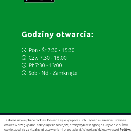
Godziny otwarcia:
Pon - Śr 7:30 - 15:30
Czw 7:30 - 18:00
Pt 7:30 - 13:00
Sob - Nd - Zamknięte
Ta strona używa plików cookies. Dowiedz się więcej o celu ich używania i zmianie ustawień
Projekt i wykonanie:
.gold studio digital
cookies w przeglądarce. Korzystając ze niniejszej strony wyrażasz zgodę na używanie plików
cookie, zgodnie z aktualnymi ustawieniami przeglądarki. Więcej znajdziesz w naszej
Polity