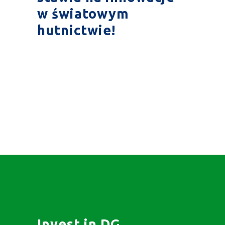
w światowym
hutnictwie!
Invest in DG