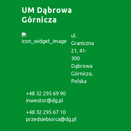
UM Dąbrowa
Górnicza
ul.
Graniczna
21, 41-
300
Dąbrowa
Górnicza,
Polska
+48 32 295 69 90
inwestor@dg.pl
+48 32 295 67 10
przedsiebiorca@dg.pl