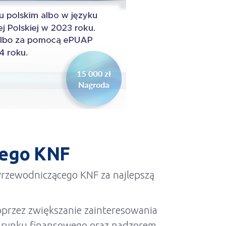
cego KNF
Przewodniczącego KNF za najlepszą
oprzez zwiększanie zainteresowania
m rynku finansowego oraz nadzorem