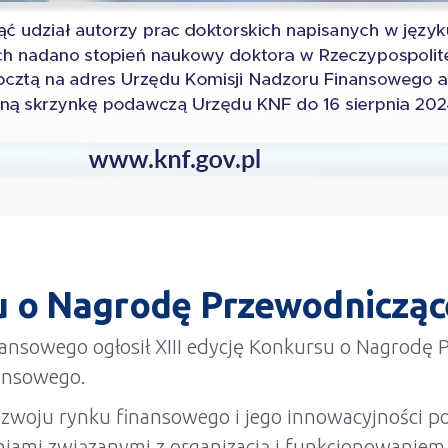
su o Nagrodę Przewodniczą
ansowego ogłosił XIII edycję Konkursu o Nagrodę 
nansowego.
ozwoju rynku finansowego i jego innowacyjności p
niami związanymi z organizacją i funkcjonowanie