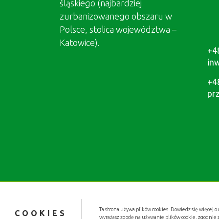
śląskiego (najbardziej
zurbanizowanego obszaru w
Polsce, stolica województwa –
Katowice).
+4
in
+4
pr
Ta strona używa plików cookies. Dowiedz się więcej o 
COOKIES
wyrażasz zgodę na używanie plików cookie, zgodnie 