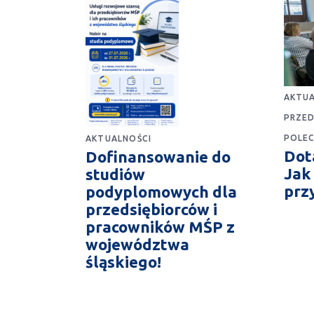
AKTUA
PRZED
POLE
AKTUALNOŚCI
Dota
Dofinansowanie do
Jak
studiów
prz
podyplomowych dla
przedsiębiorców i
pracowników MŚP z
województwa
śląskiego!