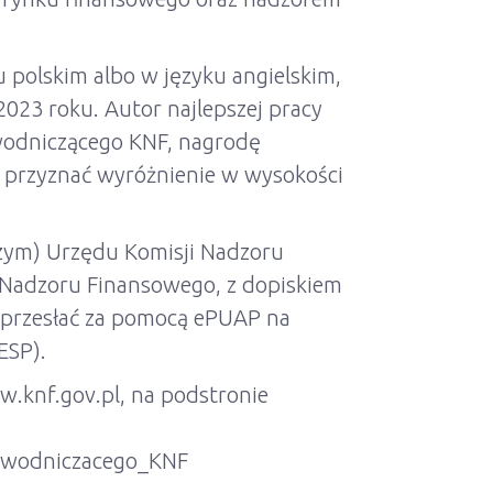
u polskim albo w języku angielskim,
023 roku. Autor najlepszej pracy
wodniczącego KNF, nagrodę
e przyznać wyróżnienie w wysokości
czym) Urzędu Komisji Nadzoru
 Nadzoru Finansowego, z dopiskiem
o przesłać za pomocą ePUAP na
ESP).
w.knf.gov.pl, na podstronie
zewodniczacego_KNF