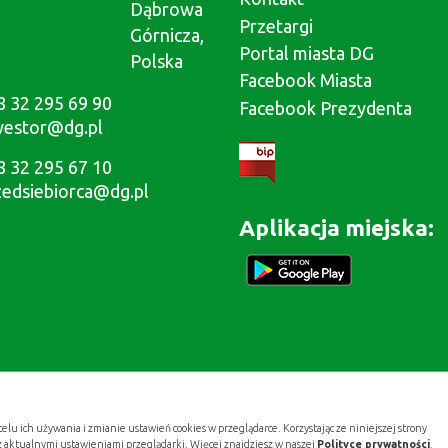
Dąbrowa
Przetargi
Górnicza,
Portal miasta DG
Polska
Facebook Miasta
8 32 295 69 90
Facebook Prezydenta
westor@dg.pl
8 32 295 67 10
zedsiebiorca@dg.pl
Aplikacja miejska:
celu ich używania i zmianie ustawień cookies w przeglądarce. Korzystając ze niniejszej strony
z aktualnymi ustawieniami przeglądarki. Więcej znajdziesz w naszej
Polityce prywatności
.