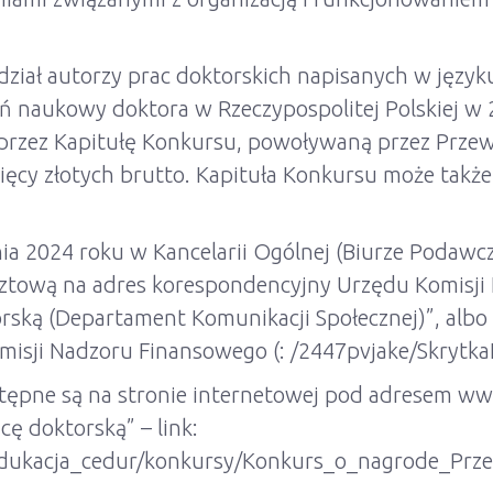
dział autorzy prac doktorskich napisanych w język
 naukowy doktora w Rzeczypospolitej Polskiej w 2
 przez Kapitułę Konkursu, powoływaną przez Prze
ięcy złotych brutto. Kapituła Konkursu może takż
pnia 2024 roku w Kancelarii Ogólnej (Biurze Podaw
cztową na adres korespondencyjny Urzędu Komisji
orską (Departament Komunikacji Społecznej)”, alb
misji Nadzoru Finansowego (: /2447pvjake/Skrytka
stępne są na stronie internetowej pod adresem ww
ę doktorską” – link:
/edukacja_cedur/konkursy/Konkurs_o_nagrode_Pr