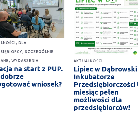
,
LNOŚCI
DLA
,
SIĘBIORCY
SZCZEGÓLNIE
,
CANE
WYDARZENIA
AKTUALNOŚCI
cja na start z PUP.
Lipiec w Dąbrowsk
 dobrze
Inkubatorze
ygotować wniosek?
Przedsiębiorczości 
miesiąc pełen
możliwości dla
przedsiębiorców!