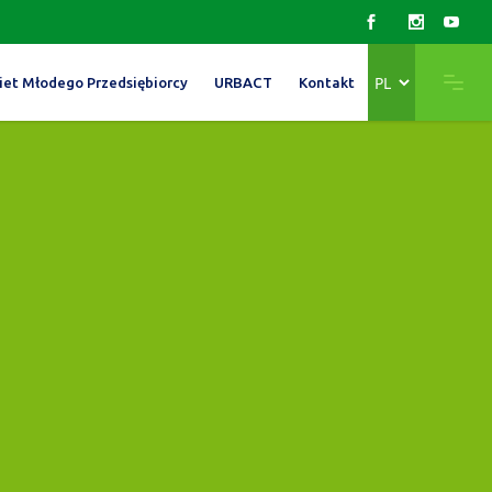
Wybierz
iet Młodego Przedsiębiorcy
URBACT
Kontakt
język