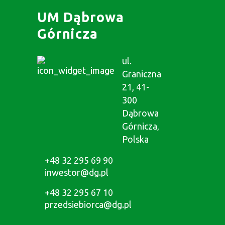
UM Dąbrowa
Górnicza
ul.
Graniczna
21, 41-
300
Dąbrowa
Górnicza,
Polska
+48 32 295 69 90
inwestor@dg.pl
+48 32 295 67 10
przedsiebiorca@dg.pl