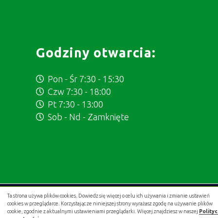
Godziny otwarcia:
Pon - Śr 7:30 - 15:30
Czw 7:30 - 18:00
Pt 7:30 - 13:00
Sob - Nd - Zamknięte
Ta strona używa plików cookies. Dowiedz się więcej o celu ich używania i zmianie ustawień
Projekt i wykonanie:
.gold studio digital
cookies w przeglądarce. Korzystając ze niniejszej strony wyrażasz zgodę na używanie plików
cookie, zgodnie z aktualnymi ustawieniami przeglądarki. Więcej znajdziesz w naszej
Polity