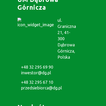
Górnicza
ul.
Graniczna
21, 41-
300
Dąbrowa
Górnicza,
Polska
+48 32 295 69 90
inwestor@dg.pl
+48 32 295 67 10
przedsiebiorca@dg.pl