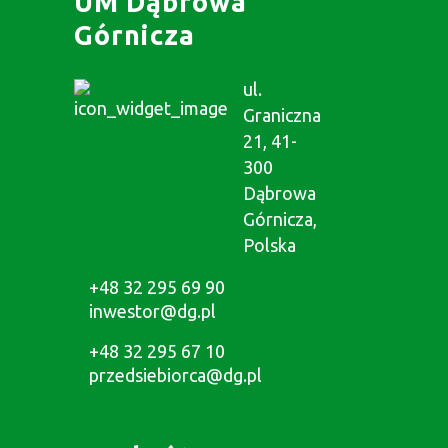
UM Dąbrowa
Górnicza
ul.
Graniczna
21, 41-
300
Dąbrowa
Górnicza,
Polska
+48 32 295 69 90
inwestor@dg.pl
+48 32 295 67 10
przedsiebiorca@dg.pl