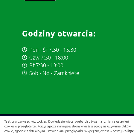
Godziny otwarcia:
Pon - Śr 7:30 - 15:30
Czw 7:30 - 18:00
Pt 7:30 - 13:00
Sob - Nd - Zamknięte
Ta strona używa plików cookies. Dowiedz się więcej o celu ich używania i zmianie ustawień
Projekt i wykonanie:
.gold studio digital
cookies w przeglądarce. Korzystając ze niniejszej strony wyrażasz zgodę na używanie plików
cookie, zgodnie z aktualnymi ustawieniami przeglądarki. Więcej znajdziesz w naszej
Polity