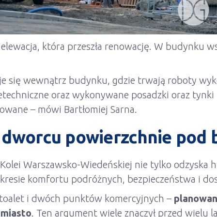
o elewacja, która przeszła renowację. W budynku
je się wewnątrz budynku, gdzie trwają roboty w
teletechniczne oraz wykonywane posadzki oraz tynki
wane – mówi Bartłomiej Sarna.
 dworcu powierzchnie pod 
lei Warszawsko-Wiedeńskiej nie tylko odzyska his
akresie komfortu podróżnych, bezpieczeństwa i do
, toalet i dwóch punktów komercyjnych –
planowan
 miasto
. Ten argument wiele znaczył przed wielu 