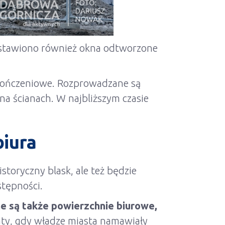
 wstawiono również okna odtworzone
ykończeniowe. Rozprowadzane są
 na ścianach. W najbliższym czasie
biura
toryczny blask, ale też będzie
stępności.
e są także powierzchnie biurowe,
laty, gdy władze miasta namawiały