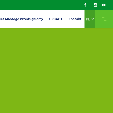
Wybierz
iet Młodego Przedsiębiorcy
URBACT
Kontakt
język