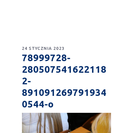
24 STYCZNIA 2023
78999728-
280507541622118
2-
891091269791934
0544-o