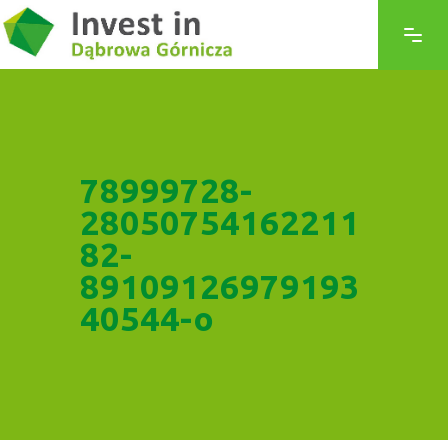
78999728-
28050754162211
82-
89109126979193
40544-o