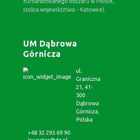
zurbanizowanego obszaru w Polsce,
stolica województwa – Katowice).
UM Dąbrowa
Górnicza
ul.
Graniczna
21, 41-
300
Dąbrowa
Górnicza,
Polska
+48 32 295 69 90
inwestor@dg.pl