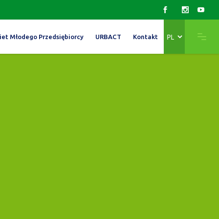
Wybierz
iet Młodego Przedsiębiorcy
URBACT
Kontakt
język