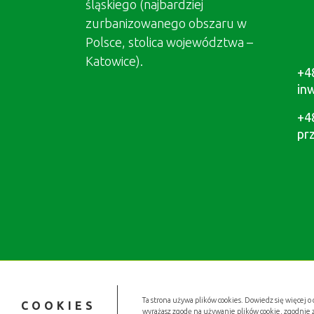
śląskiego (najbardziej
zurbanizowanego obszaru w
Polsce, stolica województwa –
Katowice).
+4
in
+4
pr
Ta strona używa plików cookies. Dowiedz się więcej o 
COOKIES
wyrażasz zgodę na używanie plików cookie, zgodnie 