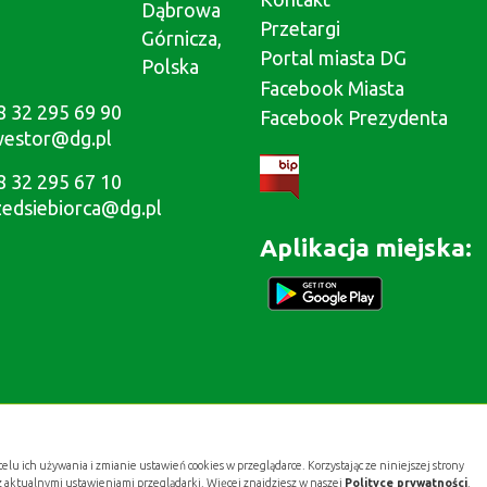
Dąbrowa
Przetargi
Górnicza,
Portal miasta DG
Polska
Facebook Miasta
8 32 295 69 90
Facebook Prezydenta
westor@dg.pl
8 32 295 67 10
zedsiebiorca@dg.pl
Aplikacja miejska:
celu ich używania i zmianie ustawień cookies w przeglądarce. Korzystając ze niniejszej strony
z aktualnymi ustawieniami przeglądarki. Więcej znajdziesz w naszej
Polityce prywatności
.