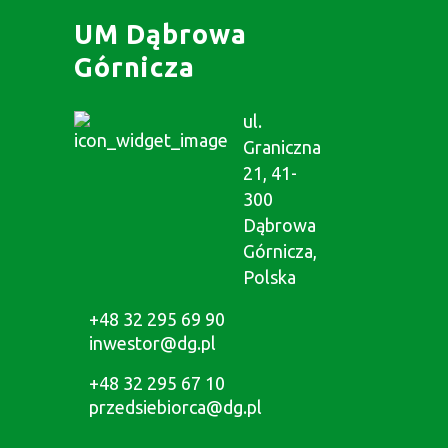
UM Dąbrowa
Górnicza
ul.
Graniczna
21, 41-
300
Dąbrowa
Górnicza,
Polska
+48 32 295 69 90
inwestor@dg.pl
+48 32 295 67 10
przedsiebiorca@dg.pl