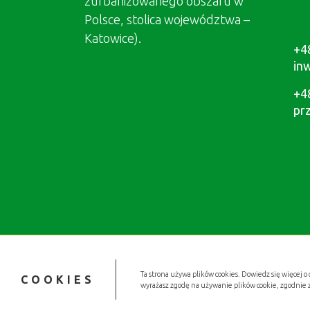
zurbanizowanego obszaru w
Polsce, stolica województwa –
Katowice).
+4
in
+4
pr
Ta strona używa plików cookies. Dowiedz się więcej o 
COOKIES
wyrażasz zgodę na używanie plików cookie, zgodnie 