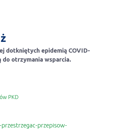
nż
iej dotkniętych epidemią COVID-
 do otrzymania wsparcia.
erów PKD
-przestrzegac-przepisow-