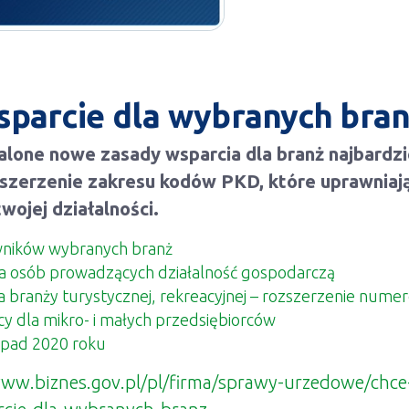
wsparcie dla wybranych bra
alone nowe zasady wsparcia dla branż najbardz
szerzenie zakresu kodów PKD, które uprawniają
wojej działalności.
ników wybranych branż
a osób prowadzących działalność gospodarczą
 branży turystycznej, rekreacyjnej – rozszerzenie num
y dla mikro- i małych przedsiębiorców
topad 2020 roku
www.biznes.gov.pl/pl/firma/sprawy-urzedowe/chce