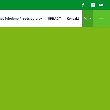
Wybierz
iet Młodego Przedsiębiorcy
URBACT
Kontakt
język