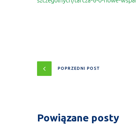
szczegolnych/tarcza-6-0-nowe-wspa
POPRZEDNI POST
Powiązane posty