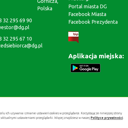
Górnicza,
Portal miasta DG
Polska
Facebook Miasta
8 32 295 69 90
Facebook Prezydenta
westor@dg.pl
8 32 295 67 10
zedsiebiorca@dg.pl
Aplikacja miejska:
celu ich używania i zmianie ustawień cookies w przeglądarce. Korzystając ze niniejszej strony
z aktualnymi ustawieniami przeglądarki. Więcej znajdziesz w naszej
Polityce prywatności
.
Projekt i wykonanie:
.gold studio digital