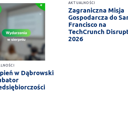
AKTUALNOŚCI
Zagraniczna Misja
Gospodarcza do Sa
Francisco na
TechCrunch Disrup
2026
LNOŚCI
rpień w Dąbrowski
ubator
edsiębiorczości