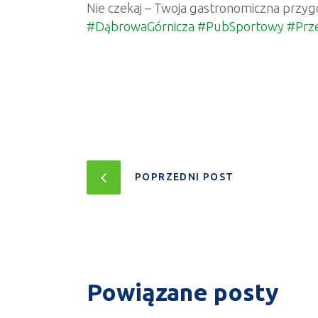
Nie czekaj – Twoja gastronomiczna przyg
#DąbrowaGórnicza
#PubSportowy
#Prz
POPRZEDNI POST
Powiązane posty