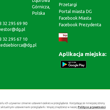
Dąbrowa
Przetargi
Górnicza,
Portal miasta DG
Polska
Facebook Miasta
8 32 295 69 90
Facebook Prezydenta
westor@dg.pl
8 32 295 67 10
zedsiebiorca@dg.pl
Aplikacja miejska:
celu ich używania i zmianie ustawień cookies w przeglądarce. Korzystając ze niniejszej strony
z aktualnymi ustawieniami przeglądarki. Więcej znajdziesz w naszej
Polityce prywatności
.