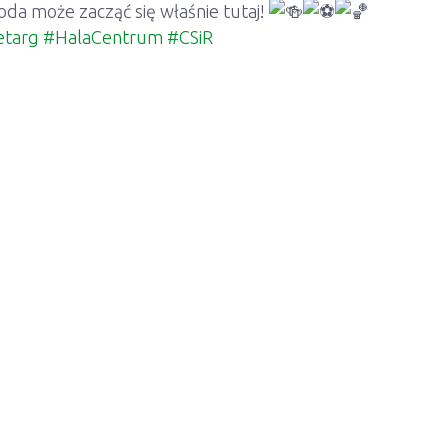
oda może zacząć się właśnie tutaj!
etarg
#HalaCentrum
#CSiR