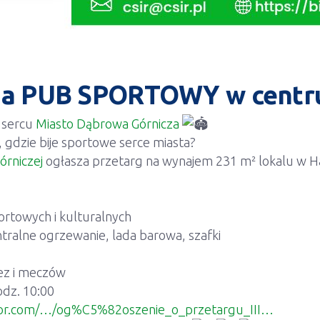
na PUB SPORTOWY w centru
 sercu
Miasto Dąbrowa Górnicza
 gdzie bije sportowe serce miasta?
órniczej
ogłasza przetarg na wynajem 231 m² lokalu w
rtowych i kulturalnych
ntralne ogrzewanie, lada barowa, szafki
ez i meczów
odz. 10:00
iteor.com/…/og%C5%82oszenie_o_przetargu_III…