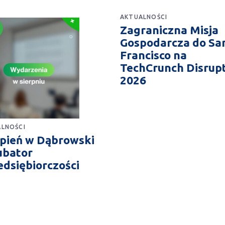
AKTUALNOŚCI
Zagraniczna Misja
Gospodarcza do Sa
Francisco na
TechCrunch Disrup
2026
LNOŚCI
rpień w Dąbrowski
ubator
edsiębiorczości