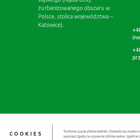
zurbanizowanego obszaru w
Polsce, stolica województwa –
Katowice).
+4
in
+4
pr
Ta strona używa plików cookies. Dowiedz się więcej o 
COOKIES
wyrażasz zgodę na używanie plików cookie, zgodnie 