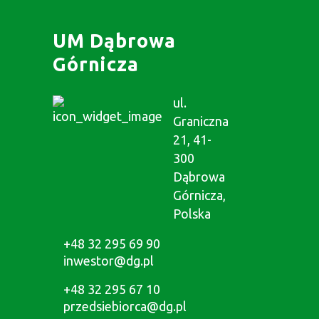
UM Dąbrowa
Górnicza
ul.
Graniczna
21, 41-
300
Dąbrowa
Górnicza,
Polska
+48 32 295 69 90
inwestor@dg.pl
+48 32 295 67 10
przedsiebiorca@dg.pl