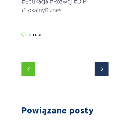
#Edukacja #Rozwój #DIP
#LokalnyBiznes
0
LUBI
Powiązane posty