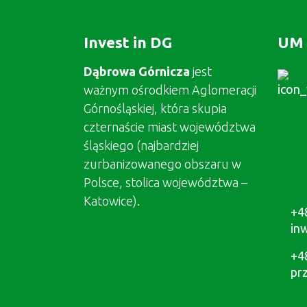
Invest in DG
UM 
Dąbrowa Górnicza
jest
ważnym ośrodkiem Aglomeracji
Górnośląskiej, która skupia
czternaście miast województwa
śląskiego (najbardziej
zurbanizowanego obszaru w
Polsce, stolica województwa –
Katowice).
+4
in
+4
pr