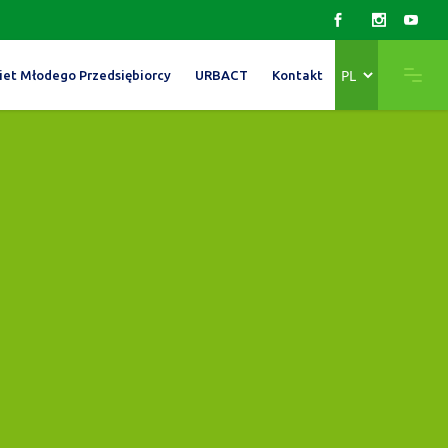
Wybierz
iet Młodego Przedsiębiorcy
URBACT
Kontakt
język