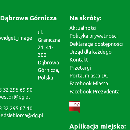
Dąbrowa Górnicza
Na skróty:
Aktualności
ul.
Polityka prywatności
Graniczna
Deklaracja dostępności
21, 41-
Urząd dla każdego
300
Kontakt
Dąbrowa
Przetargi
Górnicza,
Portal miasta DG
Polska
Facebook Miasta
8 32 295 69 90
Facebook Prezydenta
westor@dg.pl
8 32 295 67 10
zedsiebiorca@dg.pl
Aplikacja miejska: