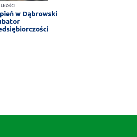
LNOŚCI
rpień w Dąbrowski
ubator
edsiębiorczości