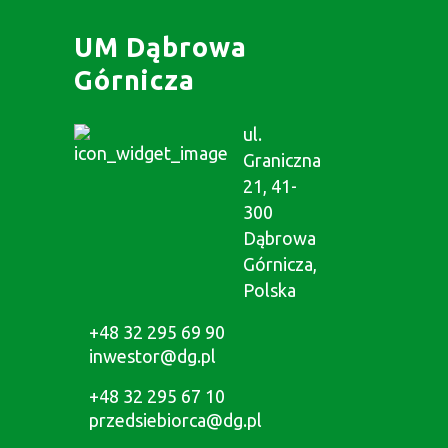
UM Dąbrowa
Górnicza
ul.
Graniczna
21, 41-
300
Dąbrowa
Górnicza,
Polska
+48 32 295 69 90
inwestor@dg.pl
+48 32 295 67 10
przedsiebiorca@dg.pl