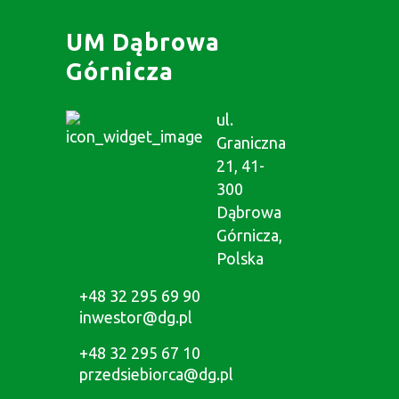
UM Dąbrowa
Górnicza
ul.
Graniczna
21, 41-
300
Dąbrowa
Górnicza,
Polska
+48 32 295 69 90
inwestor@dg.pl
+48 32 295 67 10
przedsiebiorca@dg.pl