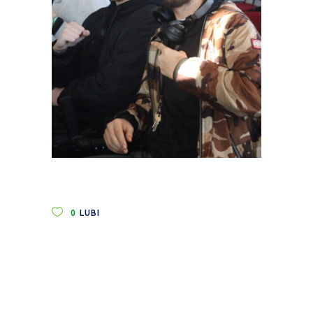
0
LUBI